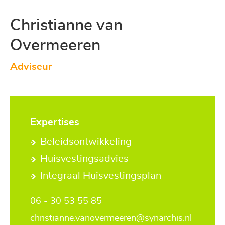
Christianne van
Overmeeren
Adviseur
Expertises
Beleidsontwikkeling
Huisvestingsadvies
Integraal Huisvestingsplan
06 - 30 53 55 85
christianne.vanovermeeren@synarchis.nl