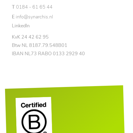
T
0184 - 61 65 44
E
info@synarchis.nl
LinkedIn
KvK 24 42 62 95
Btw NL 8187.79.548B01
IBAN NL73 RABO 0133 2929 40