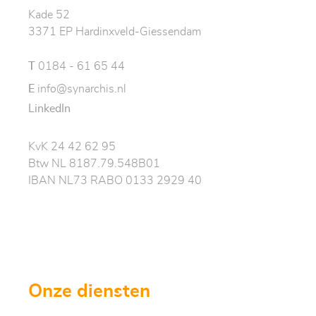
Kade 52
3371 EP Hardinxveld-Giessendam
T
0184 - 61 65 44
E
info@synarchis.nl
LinkedIn
KvK 24 42 62 95
Btw NL 8187.79.548B01
IBAN NL73 RABO 0133 2929 40
Onze diensten