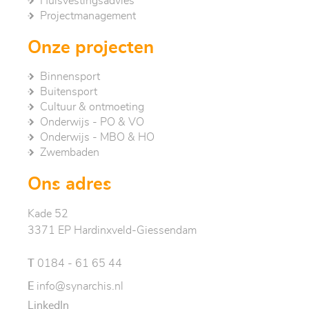
Huisvestingsadvies
Project­management
Onze projecten
Binnensport
Buitensport
Cultuur & ontmoeting
Onderwijs - PO & VO
Onderwijs - MBO & HO
Zwembaden
Ons adres
Kade 52
3371 EP Hardinxveld-Giessendam
T
0184 - 61 65 44
E
info@synarchis.nl
LinkedIn