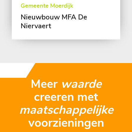
Gemeente Moerdijk
Nieuwbouw MFA De
Niervaert
Meer
waarde
creeren met
maatschappelijke
voorzieningen