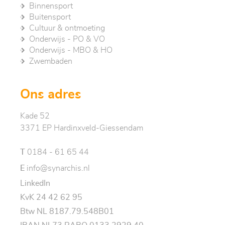
Binnensport
Buitensport
Cultuur & ontmoeting
Onderwijs - PO & VO
Onderwijs - MBO & HO
Zwembaden
Ons adres
Kade 52
3371 EP Hardinxveld-Giessendam
T
0184 - 61 65 44
E
info@synarchis.nl
LinkedIn
KvK 24 42 62 95
Btw NL 8187.79.548B01