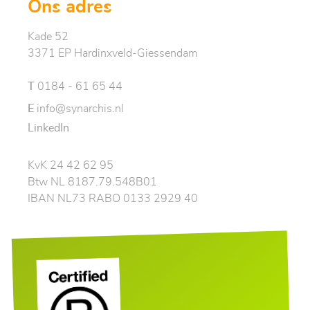
Ons adres
Kade 52
3371 EP Hardinxveld-Giessendam
T
0184 - 61 65 44
E
info@synarchis.nl
LinkedIn
KvK 24 42 62 95
Btw NL 8187.79.548B01
IBAN NL73 RABO 0133 2929 40