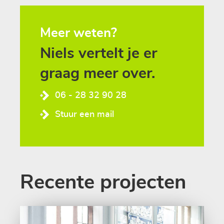
Meer weten?
Niels
vertelt
je
er
graag
meer
over.
06 - 28 32 90 28
Stuur een mail
Recente projecten