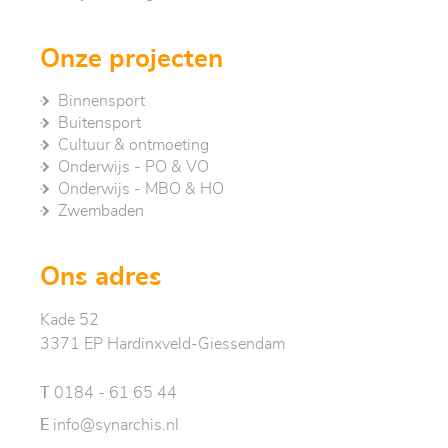
Onze projecten
Binnensport
Buitensport
Cultuur & ontmoeting
Onderwijs - PO & VO
Onderwijs - MBO & HO
Zwembaden
Ons adres
Kade 52
3371 EP Hardinxveld-Giessendam
T
0184 - 61 65 44
E
info@synarchis.nl