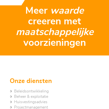
Meer
waarde
creeren met
maatschappelijke
voorzieningen
Onze diensten
Beleidsontwikkeling
Beheer & exploitatie
Huisvestingsadvies
Project­management