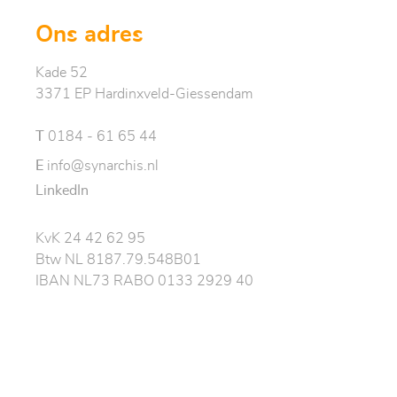
Ons adres
Kade 52
3371 EP Hardinxveld-Giessendam
T
0184 - 61 65 44
E
info@synarchis.nl
LinkedIn
KvK 24 42 62 95
Btw NL 8187.79.548B01
IBAN NL73 RABO 0133 2929 40