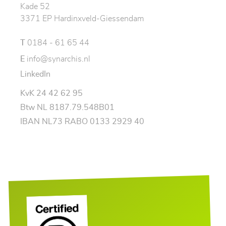
Kade 52
3371 EP Hardinxveld-Giessendam
T
0184 - 61 65 44
E
info@synarchis.nl
LinkedIn
KvK 24 42 62 95
Btw NL 8187.79.548B01
IBAN NL73 RABO 0133 2929 40