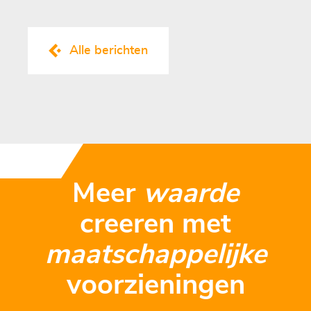
Alle berichten
Meer
waarde
creeren met
maatschappelijke
voorzieningen