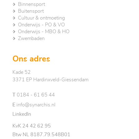
Binnensport
Buitensport
Cultuur & ontmoeting
Onderwijs - PO & VO
Onderwijs - MBO & HO
Zwembaden
Ons adres
Kade 52
3371 EP Hardinxveld-Giessendam
T
0184 - 61 65 44
E
info@synarchis.nl
LinkedIn
KvK 24 42 62 95
Btw NL 8187.79.548B01