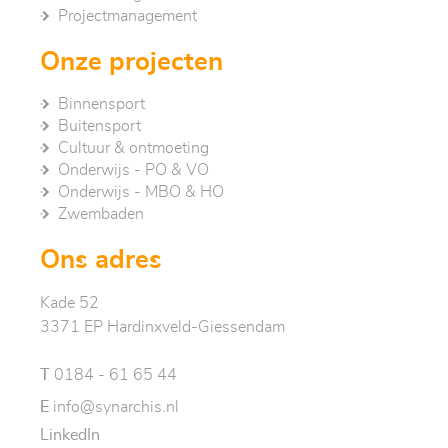
Project­management
Onze projecten
Binnensport
Buitensport
Cultuur & ontmoeting
Onderwijs - PO & VO
Onderwijs - MBO & HO
Zwembaden
Ons adres
Kade 52
3371 EP Hardinxveld-Giessendam
T
0184 - 61 65 44
E
info@synarchis.nl
LinkedIn