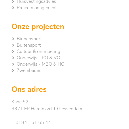
Huisvestingsadvies
Project­management
Onze projecten
Binnensport
Buitensport
Cultuur & ontmoeting
Onderwijs - PO & VO
Onderwijs - MBO & HO
Zwembaden
Ons adres
Kade 52
3371 EP Hardinxveld-Giessendam
T
0184 - 61 65 44