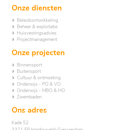
Onze diensten
Beleidsontwikkeling
Beheer & exploitatie
Huisvestingsadvies
Project­management
Onze projecten
Binnensport
Buitensport
Cultuur & ontmoeting
Onderwijs - PO & VO
Onderwijs - MBO & HO
Zwembaden
Ons adres
Kade 52
3371 EP Hardinxveld-Giessendam