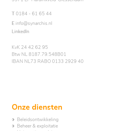
T
0184 - 61 65 44
E
info@synarchis.nl
LinkedIn
KvK 24 42 62 95
Btw NL 8187.79.548B01
IBAN NL73 RABO 0133 2929 40
Onze diensten
Beleidsontwikkeling
Beheer & exploitatie