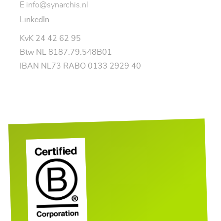
E
info@synarchis.nl
LinkedIn
KvK 24 42 62 95
Btw NL 8187.79.548B01
IBAN NL73 RABO 0133 2929 40