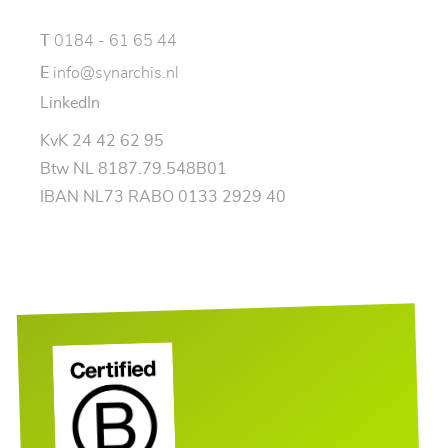
T
0184 - 61 65 44
E
info@synarchis.nl
LinkedIn
KvK 24 42 62 95
Btw NL 8187.79.548B01
IBAN NL73 RABO 0133 2929 40