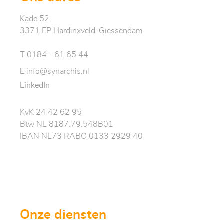
Kade 52
3371 EP Hardinxveld-Giessendam
T
0184 - 61 65 44
E
info@synarchis.nl
LinkedIn
KvK 24 42 62 95
Btw NL 8187.79.548B01
IBAN NL73 RABO 0133 2929 40
Onze diensten