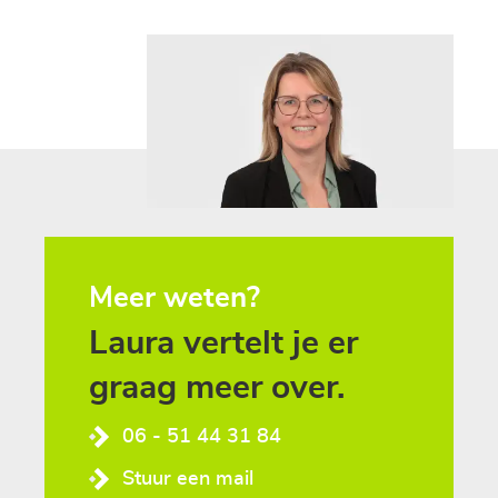
Meer weten?
Laura
vertelt
je
er
graag
meer
over.
06 - 51 44 31 84
Stuur een mail