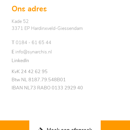
Ons adres
Kade 52
3371 EP Hardinxveld-Giessendam
T
0184 - 61 65 44
E
info@synarchis.nl
LinkedIn
KvK 24 42 62 95
Btw NL 8187.79.548B01
IBAN NL73 RABO 0133 2929 40