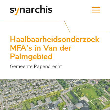
Haalbaarheidsonderzoek
MFA's in Van der
Palmgebied
Gemeente Papendrecht