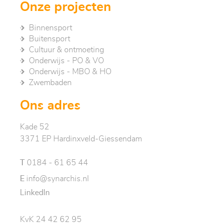
Onze projecten
Binnensport
Buitensport
Cultuur & ontmoeting
Onderwijs - PO & VO
Onderwijs - MBO & HO
Zwembaden
Ons adres
Kade 52
3371 EP Hardinxveld-Giessendam
T
0184 - 61 65 44
E
info@synarchis.nl
LinkedIn
KvK 24 42 62 95