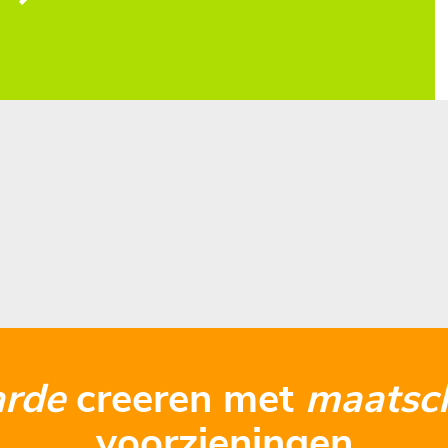
arde
creeren met
maatsch
voorzieningen