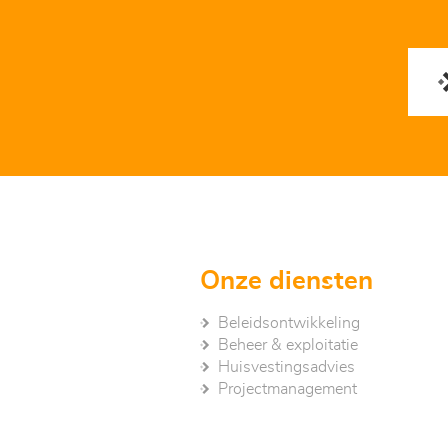
Onze diensten
Beleidsontwikkeling
Beheer & exploitatie
Huisvestingsadvies
Project­management