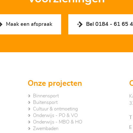
Maak een afspraak
Bel 0184 - 61 65 
Onze projecten
Binnensport
K
Buitensport
3
Cultuur & ontmoeting
Onderwijs - PO & VO
T
Onderwijs - MBO & HO
E
Zwembaden