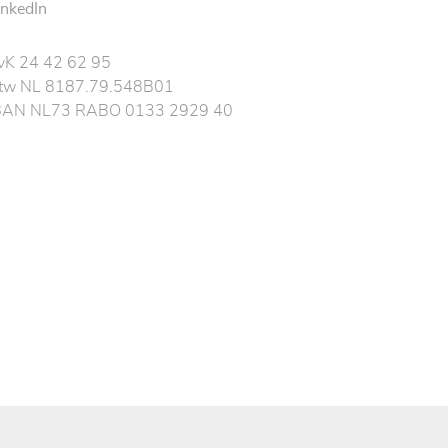
inkedIn
vK 24 42 62 95
tw NL 8187.79.548B01
BAN NL73 RABO 0133 2929 40