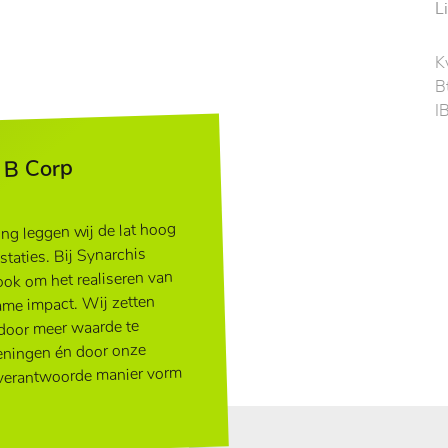
L
K
B
I
e B Corp
ng leggen wij de lat hoog
taties. Bij Synarchis
 ook om het realiseren van
ame impact. Wij zetten
 door meer waarde te
eningen én door onze
 verantwoorde manier vorm