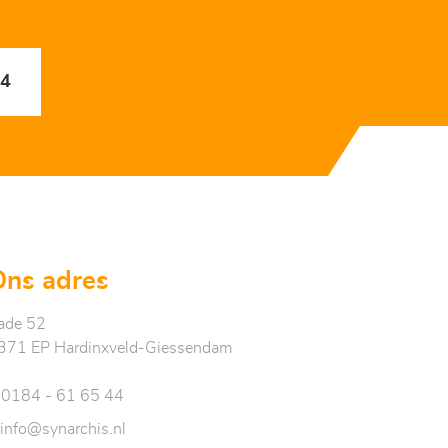
44
Ons adres
ade 52
371 EP Hardinxveld-Giessendam
0184 - 61 65 44
info@synarchis.nl