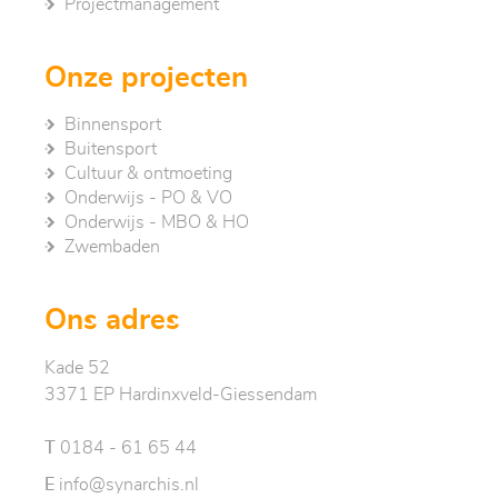
Project­management
Onze projecten
Binnensport
Buitensport
Cultuur & ontmoeting
Onderwijs - PO & VO
Onderwijs - MBO & HO
Zwembaden
Ons adres
Kade 52
3371 EP Hardinxveld-Giessendam
T
0184 - 61 65 44
E
info@synarchis.nl