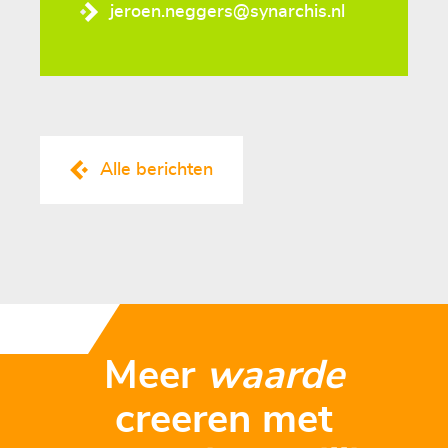
jeroen.neggers@synarchis.nl
Alle berichten
Meer
waarde
creeren met