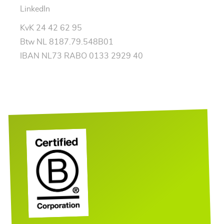
LinkedIn
KvK 24 42 62 95
Btw NL 8187.79.548B01
IBAN NL73 RABO 0133 2929 40