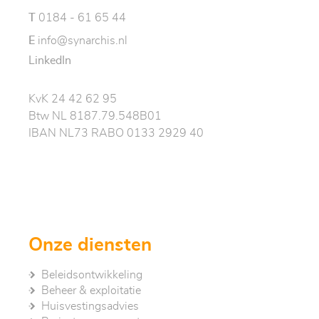
T
0184 - 61 65 44
E
info@synarchis.nl
LinkedIn
KvK 24 42 62 95
Btw NL 8187.79.548B01
IBAN NL73 RABO 0133 2929 40
Onze diensten
Beleidsontwikkeling
Beheer & exploitatie
Huisvestingsadvies