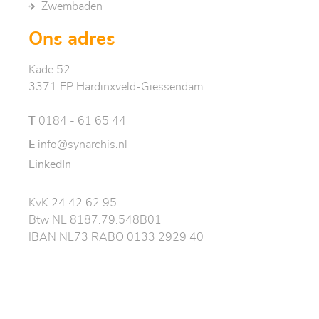
Zwembaden
Ons adres
Kade 52
3371 EP Hardinxveld-Giessendam
T
0184 - 61 65 44
E
info@synarchis.nl
LinkedIn
KvK 24 42 62 95
Btw NL 8187.79.548B01
IBAN NL73 RABO 0133 2929 40