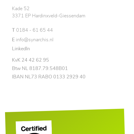
Kade 52
3371 EP Hardinxveld-Giessendam
T
0184 - 61 65 44
E
info@synarchis.nl
LinkedIn
KvK 24 42 62 95
Btw NL 8187.79.548B01
IBAN NL73 RABO 0133 2929 40