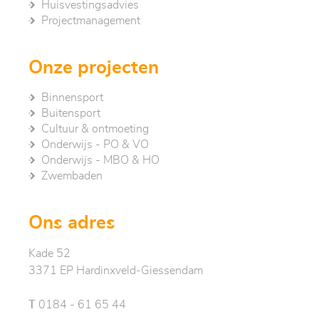
Huisvestingsadvies
Project­management
Onze projecten
Binnensport
Buitensport
Cultuur & ontmoeting
Onderwijs - PO & VO
Onderwijs - MBO & HO
Zwembaden
Ons adres
Kade 52
3371 EP Hardinxveld-Giessendam
T
0184 - 61 65 44