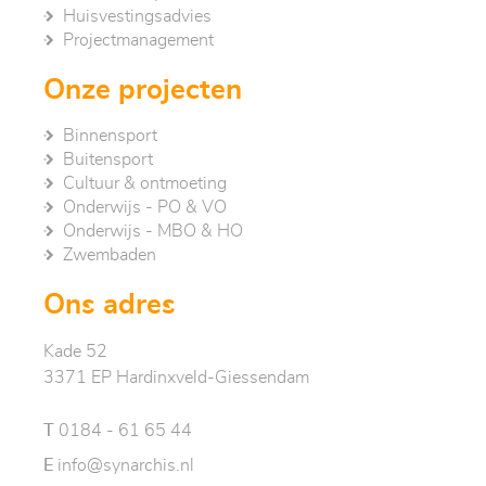
Huisvestingsadvies
Project­management
Onze projecten
Binnensport
Buitensport
Cultuur & ontmoeting
Onderwijs - PO & VO
Onderwijs - MBO & HO
Zwembaden
Ons adres
Kade 52
3371 EP Hardinxveld-Giessendam
T
0184 - 61 65 44
E
info@synarchis.nl