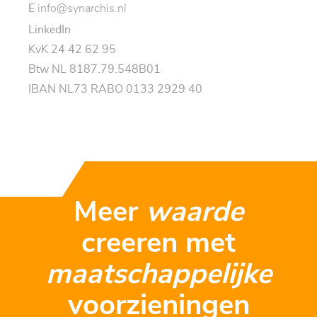
E
info@synarchis.nl
LinkedIn
KvK 24 42 62 95
Btw NL 8187.79.548B01
IBAN NL73 RABO 0133 2929 40
Meer
waarde
creeren met
maatschappelijke
voorzieningen