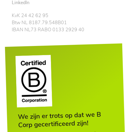
LinkedIn
KvK 24 42 62 95
Btw NL 8187.79.548B01
IBAN NL73 RABO 0133 2929 40
We zijn er trots op dat we B
Corp gecertificeerd zijn!