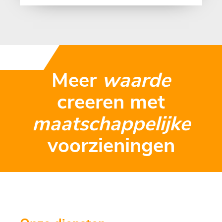
Meer
waarde
creeren met
maatschappelijke
voorzieningen