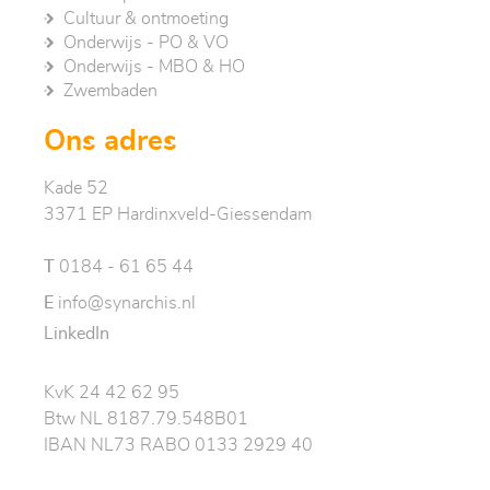
Cultuur & ontmoeting
Onderwijs - PO & VO
Onderwijs - MBO & HO
Zwembaden
Ons adres
Kade 52
3371 EP Hardinxveld-Giessendam
T
0184 - 61 65 44
E
info@synarchis.nl
LinkedIn
KvK 24 42 62 95
Btw NL 8187.79.548B01
IBAN NL73 RABO 0133 2929 40