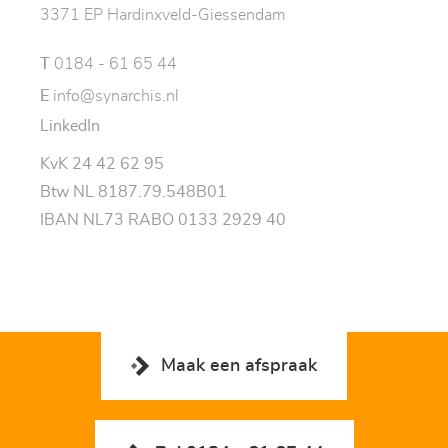
3371 EP Hardinxveld-Giessendam
T
0184 - 61 65 44
E
info@synarchis.nl
LinkedIn
KvK 24 42 62 95
Btw NL 8187.79.548B01
IBAN NL73 RABO 0133 2929 40
Maak een afspraak