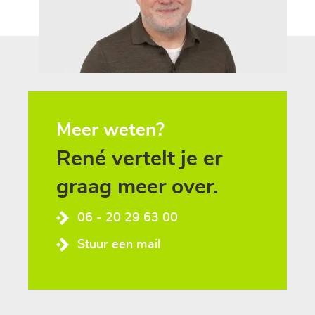
Meer weten?
René
vertelt
je
er
graag
meer
over.
06 - 20 29 63 00
Stuur een mail