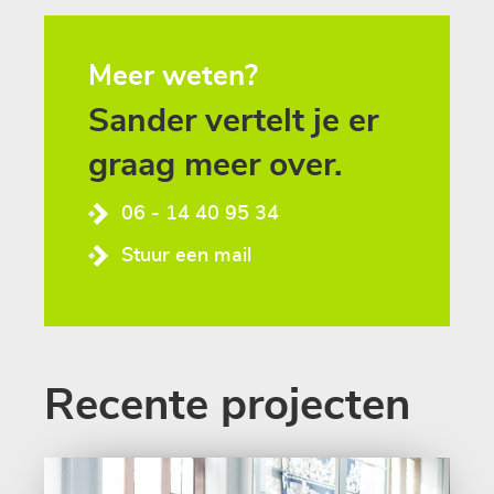
Meer weten?
Sander
vertelt
je
er
graag
meer
over.
06 - 14 40 95 34
Stuur een mail
Recente projecten