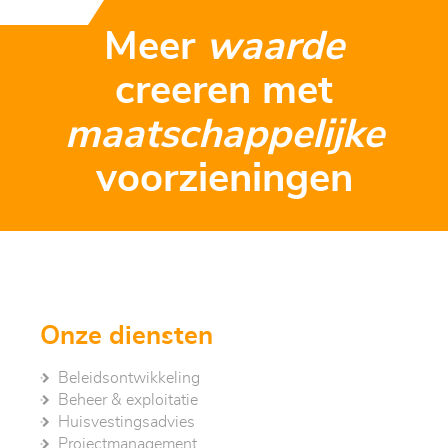
Meer
waarde
creeren met
maatschappelijke
voorzieningen
Onze diensten
Beleidsontwikkeling
Beheer & exploitatie
Huisvestingsadvies
Project­management