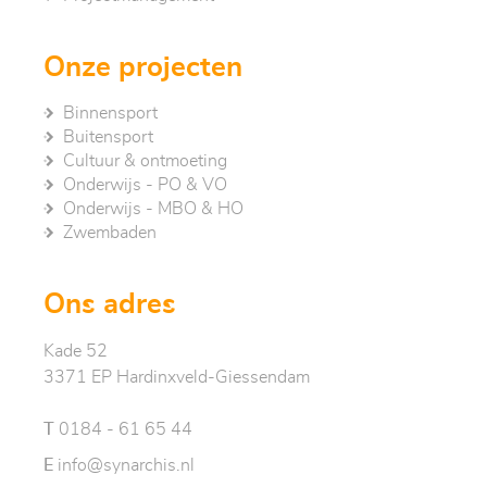
Onze projecten
Binnensport
Buitensport
Cultuur & ontmoeting
Onderwijs - PO & VO
Onderwijs - MBO & HO
Zwembaden
Ons adres
Kade 52
3371 EP Hardinxveld-Giessendam
T
0184 - 61 65 44
E
info@synarchis.nl