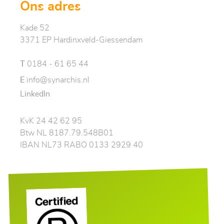
Ons adres
Kade 52
3371 EP Hardinxveld-Giessendam
T
0184 - 61 65 44
E
info@synarchis.nl
LinkedIn
KvK 24 42 62 95
Btw NL 8187.79.548B01
IBAN NL73 RABO 0133 2929 40