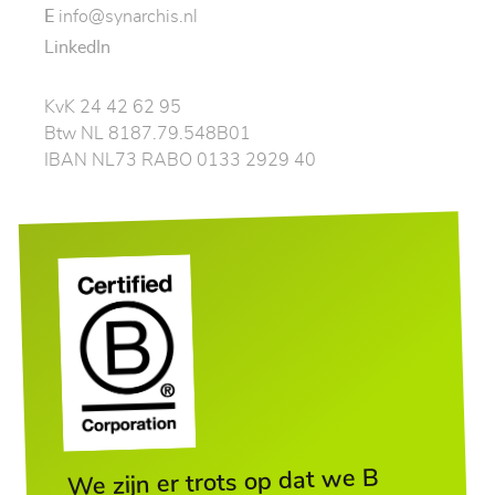
E
info@synarchis.nl
LinkedIn
KvK 24 42 62 95
Btw NL 8187.79.548B01
IBAN NL73 RABO 0133 2929 40
We zijn er trots op dat we B