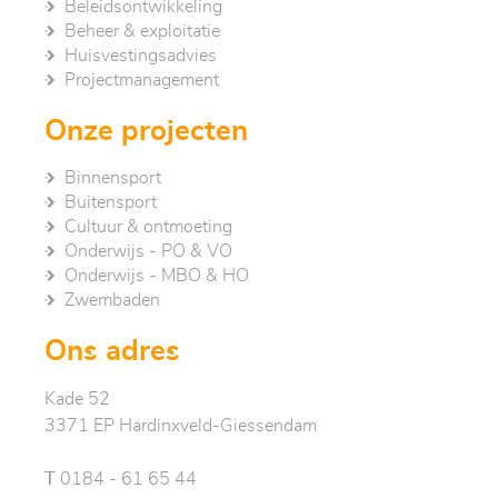
Beleidsontwikkeling
Beheer & exploitatie
Huisvestingsadvies
Project­management
Onze projecten
Binnensport
Buitensport
Cultuur & ontmoeting
Onderwijs - PO & VO
Onderwijs - MBO & HO
Zwembaden
Ons adres
Kade 52
3371 EP Hardinxveld-Giessendam
T
0184 - 61 65 44