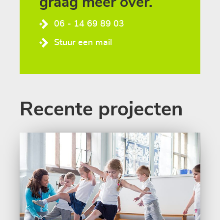
graag
meer
over.
06 - 14 69 89 03
Stuur een mail
Recente projecten