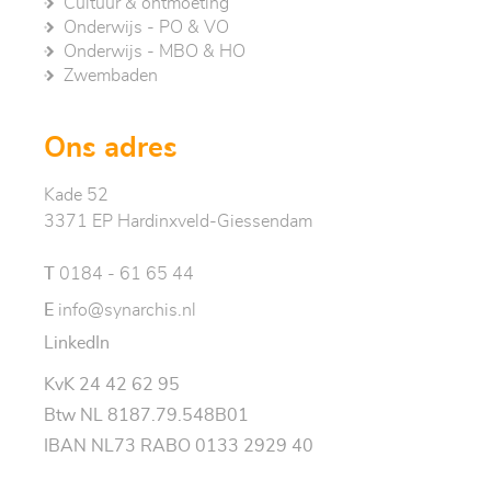
Cultuur & ontmoeting
Onderwijs - PO & VO
Onderwijs - MBO & HO
Zwembaden
Ons adres
Kade 52
3371 EP Hardinxveld-Giessendam
T
0184 - 61 65 44
E
info@synarchis.nl
LinkedIn
KvK 24 42 62 95
Btw NL 8187.79.548B01
IBAN NL73 RABO 0133 2929 40