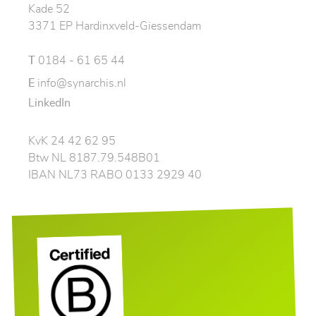
Kade 52
3371 EP Hardinxveld-Giessendam
T
0184 - 61 65 44
E
info@synarchis.nl
LinkedIn
KvK 24 42 62 95
Btw NL 8187.79.548B01
IBAN NL73 RABO 0133 2929 40