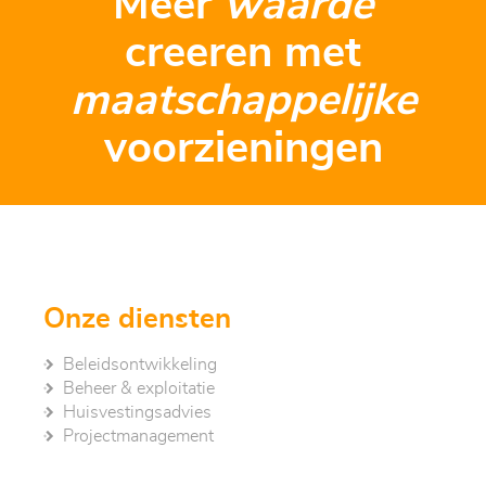
Meer
waarde
creeren met
maatschappelijke
voorzieningen
Onze diensten
Beleidsontwikkeling
Beheer & exploitatie
Huisvestingsadvies
Project­management