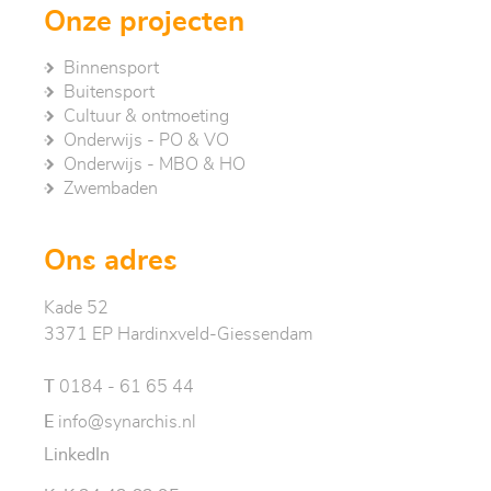
Onze projecten
Binnensport
Buitensport
Cultuur & ontmoeting
Onderwijs - PO & VO
Onderwijs - MBO & HO
Zwembaden
Ons adres
Kade 52
3371 EP Hardinxveld-Giessendam
T
0184 - 61 65 44
E
info@synarchis.nl
LinkedIn