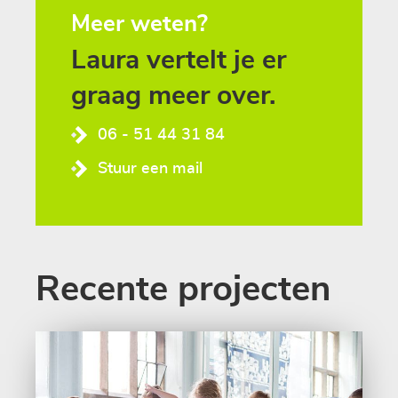
Meer weten?
Laura
vertelt
je
er
graag
meer
over.
06 - 51 44 31 84
Stuur een mail
Recente projecten