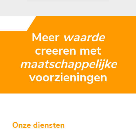
Meer
waarde
creeren met
maatschappelijke
voorzieningen
Onze diensten