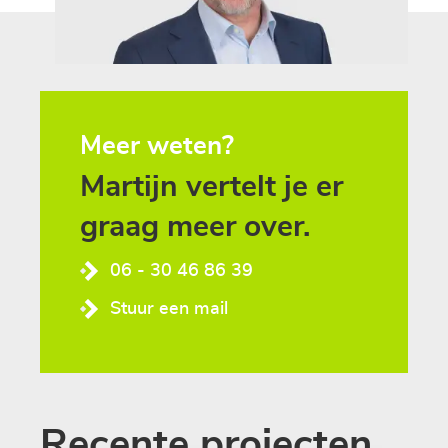
Meer weten?
Martijn
vertelt
je
er
graag
meer
over.
06 - 30 46 86 39
Stuur een mail
Recente projecten