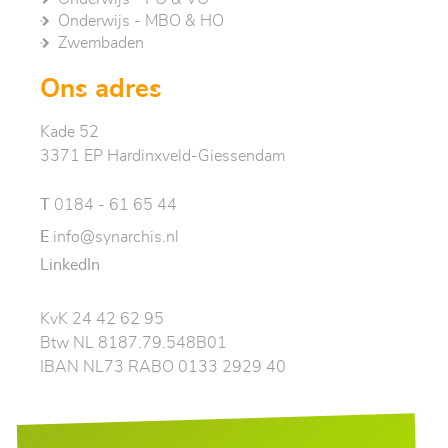
Onderwijs - MBO & HO
Zwembaden
Ons adres
Kade 52
3371 EP Hardinxveld-Giessendam
T
0184 - 61 65 44
E
info@synarchis.nl
LinkedIn
KvK 24 42 62 95
Btw NL 8187.79.548B01
IBAN NL73 RABO 0133 2929 40