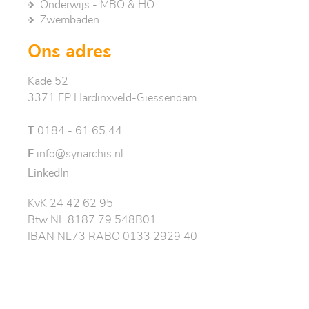
Onderwijs - MBO & HO
Zwembaden
Ons adres
Kade 52
3371 EP Hardinxveld-Giessendam
T
0184 - 61 65 44
E
info@synarchis.nl
LinkedIn
KvK 24 42 62 95
Btw NL 8187.79.548B01
IBAN NL73 RABO 0133 2929 40