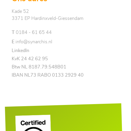
Kade 52
3371 EP Hardinxveld-Giessendam
T
0184 - 61 65 44
E
info@synarchis.nl
LinkedIn
KvK 24 42 62 95
Btw NL 8187.79.548B01
IBAN NL73 RABO 0133 2929 40